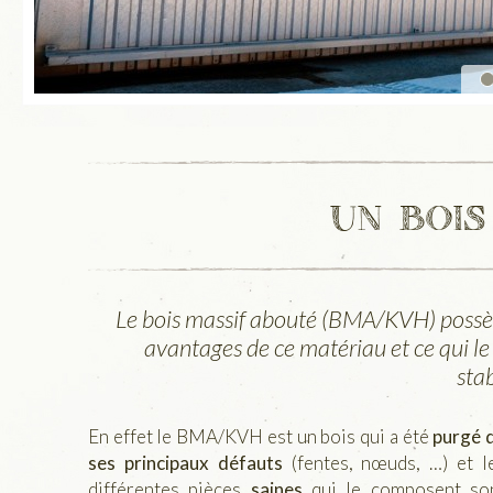
Un bois
Le bois massif abouté (BMA/KVH) possèd
avantages de ce matériau et ce qui le 
stab
En effet le BMA/KVH est un bois qui a été
purgé 
ses principaux défauts
(fentes, nœuds, …) et l
différentes pièces
saines
qui le composent so